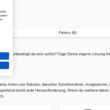
seite
seiten-
es
Peters (6)
ng nach unbedingt da sein sollte? Füge Deine eigene Lösung h
dene Arten von Rätseln, darunter Schüttelrätsel, Anagramme,
spielend leicht jede Herausforderung. Wenn du weitere Ideen 
ch.