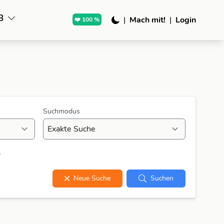
B
|
Mach mit!
|
Login
❤️ 100 %
Suchmodus
?
Neue Suche
Suchen