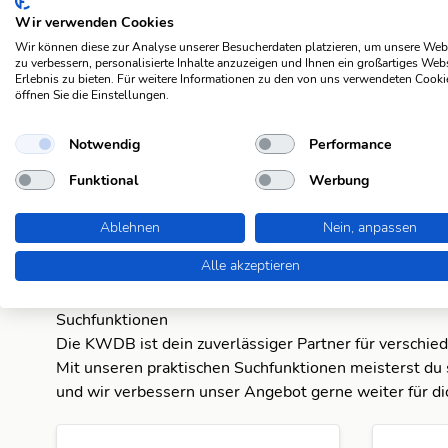
Wir verwenden Cookies
Wir können diese zur Analyse unserer Besucherdaten platzieren, um unsere Web
zu verbessern, personalisierte Inhalte anzuzeigen und Ihnen ein großartiges Web
Erlebnis zu bieten. Für weitere Informationen zu den von uns verwendeten Cooki
Suchergebnisse
öffnen Sie die Einstellungen.
brit. Philosoph, Richard S. 1919-2011
Notwendig
Performance
Funktional
Werbung
Fehlt was?
Fehlt bei dieser Frage eine Lösung, die Deiner Meinu
Ablehnen
Nein, anpassen
Mach mit und registriere dich!
oder melde dich an
Alle akzeptieren
Suchfunktionen
Die KWDB ist dein zuverlässiger Partner für verschie
Mit unseren praktischen Suchfunktionen meisterst du 
und wir verbessern unser Angebot gerne weiter für di