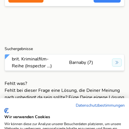
Suchergebnisse
brit. Kriminalfilm-
Barnaby (7)
Reihe (Inspector ...)
Fehlt was?
Fehlt bei dieser Frage eine Lösung, die Deiner Meinung
nach unbedingt da sein sollte? Füge Deine eigene Lösung
hinzu und bereichere unsere Datenbank!
Datenschutzbestimmungen
Mach mit und registriere dich!
oder melde dich an
Wir verwenden Cookies
Wir können diese zur Analyse unserer Besucherdaten platzieren, um unsere
Webseite zu verbessern, personalisierte Inhalte anzuzeigen und Ihnen ein