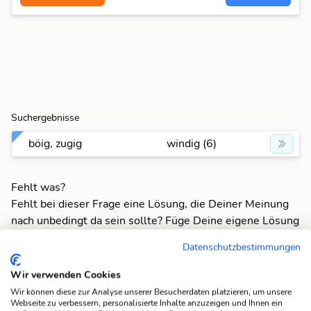
Suchergebnisse
böig, zugig
windig (6)
Fehlt was?
Fehlt bei dieser Frage eine Lösung, die Deiner Meinung
nach unbedingt da sein sollte? Füge Deine eigene Lösung
hinzu und bereichere unsere Datenbank!
Datenschutzbestimmungen
Mach mit und registriere dich!
oder melde dich an
Wir verwenden Cookies
Wir können diese zur Analyse unserer Besucherdaten platzieren, um unsere
Webseite zu verbessern, personalisierte Inhalte anzuzeigen und Ihnen ein
Suchfunktionen