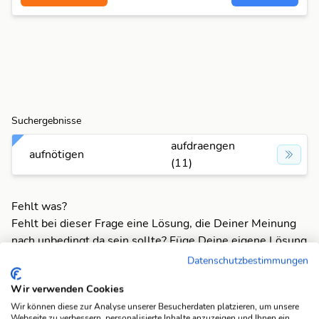
Suchergebnisse
aufdraengen
aufnötigen
(11)
Fehlt was?
Fehlt bei dieser Frage eine Lösung, die Deiner Meinung
nach unbedingt da sein sollte? Füge Deine eigene Lösung
hinzu und bereichere unsere Datenbank!
Datenschutzbestimmungen
Mach mit und registriere dich!
oder melde dich an
Wir verwenden Cookies
Wir können diese zur Analyse unserer Besucherdaten platzieren, um unsere
Webseite zu verbessern, personalisierte Inhalte anzuzeigen und Ihnen ein