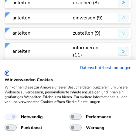
anleiten
erziehen (8)
anleiten
einweisen (9)
anleiten
zustellen (9)
informieren
anleiten
(11)
Datenschutzbestimmungen
instruieren
anleiten
(11)
Wir verwenden Cookies
Wir können diese zur Analyse unserer Besucherdaten platzieren, um unsere
unterweisen
Webseite zu verbessern, personalisierte Inhalte anzuzeigen und Ihnen ein
anleiten
(11)
großartiges Webseiten-Erlebnis zu bieten. Für weitere Informationen zu den
von uns verwendeten Cookies öffnen Sie die Einstellungen.
unterrichten
anleiten
Notwendig
Performance
(12)
Funktional
Werbung