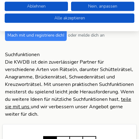
Fehlt was?
Ablehnen
Nein, anpassen
Fehlt bei dieser Frage eine Lösung, die Deiner Meinung
nach unbedingt da sein sollte? Füge Deine eigene Lösung
Alle akzeptieren
hinzu und bereichere unsere Datenbank!
Mach mit und registriere dich!
oder melde dich an
Suchfunktionen
Die KWDB ist dein zuverlässiger Partner für
verschiedene Arten von Rätseln, darunter Schüttelrätsel,
Anagramme, Brückenrätsel, Schwedenrätsel und
Kreuzworträtsel. Mit unseren praktischen Suchfunktionen
meisterst du spielend leicht jede Herausforderung. Wenn
du weitere Ideen für nützliche Suchfunktionen hast,
teile
sie mit uns
und wir verbessern unser Angebot gerne
weiter für dich.