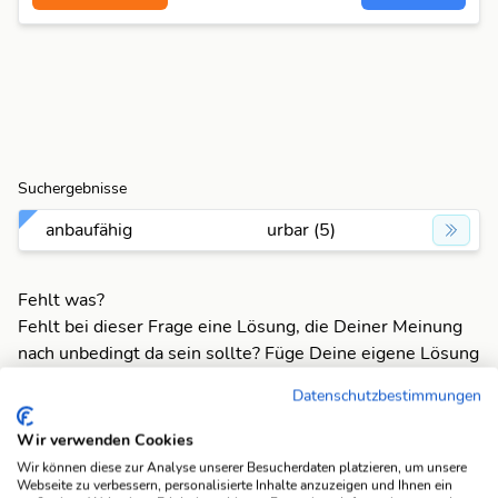
Suchergebnisse
anbaufähig
urbar (5)
Fehlt was?
Fehlt bei dieser Frage eine Lösung, die Deiner Meinung
nach unbedingt da sein sollte? Füge Deine eigene Lösung
hinzu und bereichere unsere Datenbank!
Datenschutzbestimmungen
Mach mit und registriere dich!
oder melde dich an
Wir verwenden Cookies
Wir können diese zur Analyse unserer Besucherdaten platzieren, um unsere
Webseite zu verbessern, personalisierte Inhalte anzuzeigen und Ihnen ein
Suchfunktionen