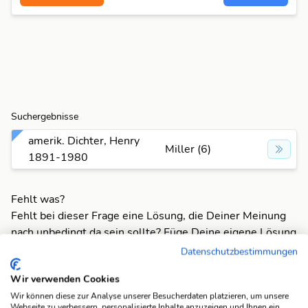
Suchergebnisse
amerik. Dichter, Henry
Miller (6)
1891-1980
Fehlt was?
Fehlt bei dieser Frage eine Lösung, die Deiner Meinung
nach unbedingt da sein sollte? Füge Deine eigene Lösung
hinzu und bereichere unsere Datenbank!
Datenschutzbestimmungen
Mach mit und registriere dich!
oder melde dich an
Wir verwenden Cookies
Wir können diese zur Analyse unserer Besucherdaten platzieren, um unsere
Webseite zu verbessern, personalisierte Inhalte anzuzeigen und Ihnen ein