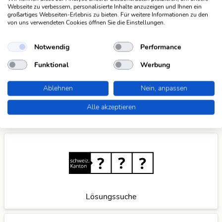
Webseite zu verbessern, personalisierte Inhalte anzuzeigen und Ihnen ein
großartiges Webseiten-Erlebnis zu bieten. Für weitere Informationen zu den
Suchfunktionen
von uns verwendeten Cookies öffnen Sie die Einstellungen.
Die KWDB ist dein zuverlässiger Partner für
verschiedene Arten von Rätseln, darunter Schüttelrätsel,
Notwendig
Performance
Anagramme, Brückenrätsel, Schwedenrätsel und
Funktional
Werbung
Kreuzworträtsel. Mit unseren praktischen Suchfunktionen
meisterst du spielend leicht jede Herausforderung. Wenn
Ablehnen
Nein, anpassen
du weitere Ideen für nützliche Suchfunktionen hast,
teile
sie mit uns
und wir verbessern unser Angebot gerne
Alle akzeptieren
weiter für dich.
Lösungssuche