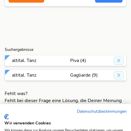
Suchergebnisse
altital. Tanz
Piva (4)
altital. Tanz
Gagliarde (9)
Fehlt was?
Fehlt bei dieser Frage eine Lösung, die Deiner Meinung
nach unbedingt da sein sollte? Füge Deine eigene Lösung
Datenschutzbestimmungen
hinzu und bereichere unsere Datenbank!
Wir verwenden Cookies
Mach mit und registriere dich!
oder melde dich an
Wir können diese zur Analyse unserer Besucherdaten platzieren, um unsere