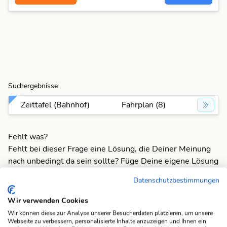
Suchergebnisse
Zeittafel (Bahnhof)
Fahrplan (8)
Fehlt was?
Fehlt bei dieser Frage eine Lösung, die Deiner Meinung
nach unbedingt da sein sollte? Füge Deine eigene Lösung
hinzu und bereichere unsere Datenbank!
Datenschutzbestimmungen
Mach mit und registriere dich!
oder melde dich an
Wir verwenden Cookies
Wir können diese zur Analyse unserer Besucherdaten platzieren, um unsere
Webseite zu verbessern, personalisierte Inhalte anzuzeigen und Ihnen ein
Suchfunktionen