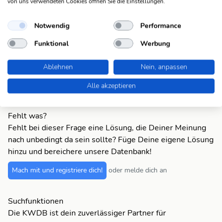
von uns verwendeten Cookies öffnen Sie die Einstellungen.
Modeschoepf
Unikat
ung (14)
Notwendig
Performance
Lebenskuens
Funktional
Werbung
Unikat
tler (15)
Ablehnen
Nein, anpassen
Einzelanfertig
Unikat
ung (17)
Alle akzeptieren
Fehlt was?
Fehlt bei dieser Frage eine Lösung, die Deiner Meinung
nach unbedingt da sein sollte? Füge Deine eigene Lösung
hinzu und bereichere unsere Datenbank!
Mach mit und registriere dich!
oder melde dich an
Suchfunktionen
Die KWDB ist dein zuverlässiger Partner für