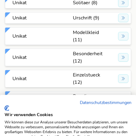
Unikat
Solitaer (8)
Unikat
Urschrift (9)
Modellkleid
Unikat
(11)
Besonderheit
Unikat
(12)
Einzelstueck
Unikat
(12)
Paradiesvoge
Unikat
Datenschutzbestimmungen
l (13)
Wir verwenden Cookies
Einzelexempl
Unikat
Wir können diese zur Analyse unserer Besucherdaten platzieren, um unsere
ar (14)
Webseite zu verbessern, personalisierte Inhalte anzuzeigen und Ihnen ein
großartiges Webseiten-Erlebnis zu bieten. Für weitere Informationen zu den