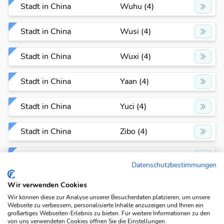
Stadt in China
Wuhu (4)
Stadt in China
Wusi (4)
Stadt in China
Wuxi (4)
Stadt in China
Yaan (4)
Stadt in China
Yuci (4)
Stadt in China
Zibo (4)
Stadt in China
Aihun (5)
Datenschutzbestimmungen
Stadt in China
Altay (5)
Wir verwenden Cookies
Wir können diese zur Analyse unserer Besucherdaten platzieren, um unsere
Stadt in China
Anqui (5)
Webseite zu verbessern, personalisierte Inhalte anzuzeigen und Ihnen ein
großartiges Webseiten-Erlebnis zu bieten. Für weitere Informationen zu den
von uns verwendeten Cookies öffnen Sie die Einstellungen.