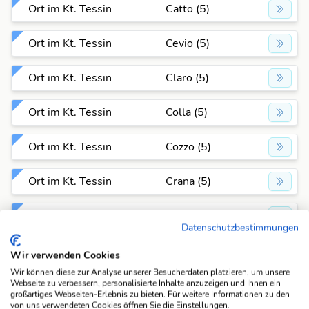
Ort im Kt. Tessin
Catto (5)
Ort im Kt. Tessin
Cevio (5)
Ort im Kt. Tessin
Claro (5)
Ort im Kt. Tessin
Colla (5)
Ort im Kt. Tessin
Cozzo (5)
Ort im Kt. Tessin
Crana (5)
Ort im Kt. Tessin
Curio (5)
Datenschutzbestimmungen
Ort im Kt. Tessin
Dalpe (5)
Wir verwenden Cookies
Wir können diese zur Analyse unserer Besucherdaten platzieren, um unsere
Ort im Kt. Tessin
Faido (5)
Webseite zu verbessern, personalisierte Inhalte anzuzeigen und Ihnen ein
großartiges Webseiten-Erlebnis zu bieten. Für weitere Informationen zu den
von uns verwendeten Cookies öffnen Sie die Einstellungen.