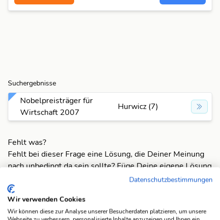
Suchergebnisse
Nobelpreisträger für
Hurwicz (7)
Wirtschaft 2007
Fehlt was?
Fehlt bei dieser Frage eine Lösung, die Deiner Meinung
nach unbedingt da sein sollte? Füge Deine eigene Lösung
hinzu und bereichere unsere Datenbank!
Datenschutzbestimmungen
Mach mit und registriere dich!
oder melde dich an
Wir verwenden Cookies
Wir können diese zur Analyse unserer Besucherdaten platzieren, um unsere
Webseite zu verbessern, personalisierte Inhalte anzuzeigen und Ihnen ein