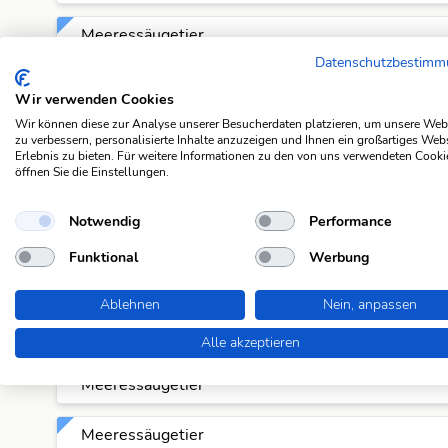
Meeressäugetier
Datenschutzbestim
Meeressäugetier
Wir verwenden Cookies
Wir können diese zur Analyse unserer Besucherdaten platzieren, um unsere Web
Meeressäugetier
zu verbessern, personalisierte Inhalte anzuzeigen und Ihnen ein großartiges Web
Erlebnis zu bieten. Für weitere Informationen zu den von uns verwendeten Cooki
öffnen Sie die Einstellungen.
Meeressäugetier
Notwendig
Performance
Meeressäugetier
Funktional
Werbung
Meeressäugetier
Ablehnen
Nein, anpassen
Meeressäugetier
Alle akzeptieren
Meeressäugetier
Meeressäugetier