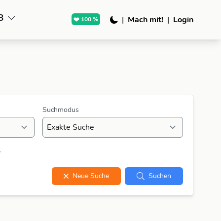
B
|
Mach mit!
|
Login
❤️ 100 %
Suchmodus
?
Neue Suche
Suchen