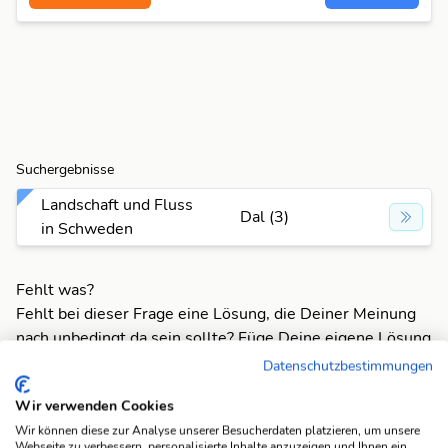
Suchergebnisse
Landschaft und Fluss
Dal (3)
in Schweden
Fehlt was?
Fehlt bei dieser Frage eine Lösung, die Deiner Meinung
nach unbedingt da sein sollte? Füge Deine eigene Lösung
hinzu und bereichere unsere Datenbank!
Datenschutzbestimmungen
Mach mit und registriere dich!
oder melde dich an
Wir verwenden Cookies
Wir können diese zur Analyse unserer Besucherdaten platzieren, um unsere
Webseite zu verbessern, personalisierte Inhalte anzuzeigen und Ihnen ein