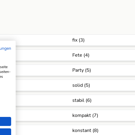
fix (3)
mungen
Fete (4)
seite
Party (5)
seiten-
es
solid (5)
stabil (6)
kompakt (7)
konstant (8)