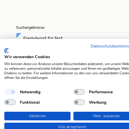
Suchergebnisse
Fremdwort für fest
Datenschutzbestim
Fremdwort für Fest
Wir verwenden Cookies
Wir können diese zur Analyse unserer Besucherdaten platzieren, um unsere Web
Fremdwort für Fest
zu verbessern, personalisierte Inhalte anzuzeigen und Ihnen ein großartiges Web
Erlebnis zu bieten. Für weitere Informationen zu den von uns verwendeten Cooki
öffnen Sie die Einstellungen.
Fremdwort für fest
Notwendig
Performance
Fremdwort für fest
Funktional
Werbung
Fremdwort für fest
Ablehnen
Nein, anpassen
Fremdwort für fest
Alle akzeptieren