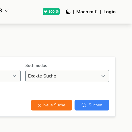
B
|
Mach mit!
|
Login
❤️ 100 %
Suchmodus
?
Neue Suche
Suchen