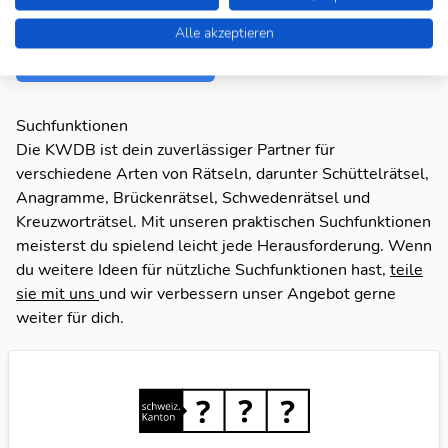
nach unbedingt da sein sollte? Füge Deine eigene Lösung
hinzu und bereichere unsere Datenbank!
Alle akzeptieren
Mach mit und registriere dich!
oder melde dich an
Suchfunktionen
Die KWDB ist dein zuverlässiger Partner für
verschiedene Arten von Rätseln, darunter Schüttelrätsel,
Anagramme, Brückenrätsel, Schwedenrätsel und
Kreuzworträtsel. Mit unseren praktischen Suchfunktionen
meisterst du spielend leicht jede Herausforderung. Wenn
du weitere Ideen für nützliche Suchfunktionen hast,
teile
sie mit uns
und wir verbessern unser Angebot gerne
weiter für dich.