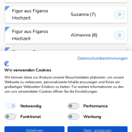
Figur aus Figaros
Susanna (7)
Hochzeit
Figur aus Figaros
Almaviva (8)
Hochzeit
Figur aus Figaros
Cherubin (8)
Datenschutzbestimmungen
Hochzeit
Wir verwenden Cookies
Figur aus Figaros
Barbarina (9)
Wir können diese zur Analyse unserer Besucherdaten platzieren, um unsere
Hochzeit
Webseite zu verbessern, personalisierte Inhalte anzuzeigen und Ihnen ein
großartiges Webseiten-Erlebnis zu bieten. Für weitere Informationen zu den
von uns verwendeten Cookies öffnen Sie die Einstellungen.
Figur aus Figaros
Marcellina
Hochzeit
(10)
Notwendig
Performance
Funktional
Werbung
Fehlt was?
Fehlt bei dieser Frage eine Lösung, die Deiner Meinung
Ablehnen
Nein, anpassen