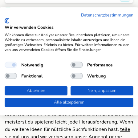
Fahrstrecke
Route (5)
Datenschutzbestimmungen
Wir verwenden Cookies
Fehlt was?
Wir können diese zur Analyse unserer Besucherdaten platzieren, um unsere
Fehlt bei dieser Frage eine Lösung, die Deiner Meinung
Webseite zu verbessern, personalisierte Inhalte anzuzeigen und Ihnen ein
großartiges Webseiten-Erlebnis zu bieten. Für weitere Informationen zu den
nach unbedingt da sein sollte? Füge Deine eigene Lösung
von uns verwendeten Cookies öffnen Sie die Einstellungen.
hinzu und bereichere unsere Datenbank!
Notwendig
Performance
Mach mit und registriere dich!
oder melde dich an
Funktional
Werbung
Suchfunktionen
Ablehnen
Nein, anpassen
Die KWDB ist dein zuverlässiger Partner für
verschiedene Arten von Rätseln, darunter Schüttelrätsel,
Alle akzeptieren
Anagramme, Brückenrätsel, Schwedenrätsel und
Kreuzworträtsel. Mit unseren praktischen Suchfunktionen
meisterst du spielend leicht jede Herausforderung. Wenn
du weitere Ideen für nützliche Suchfunktionen hast,
teile
sie mit uns
und wir verbessern unser Angebot gerne