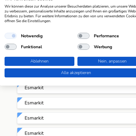
Wir können diese zur Analyse unserer Besucherdaten platzieren, um unsere Web
Esmarkit
zu verbessern, personalisierte Inhalte anzuzeigen und Ihnen ein großartiges Web
Erlebnis zu bieten. Für weitere Informationen zu den von uns verwendeten Cooki
öffnen Sie die Einstellungen.
Esmarkit
Notwendig
Performance
Esmarkit
Funktional
Werbung
Esmarkit
Ablehnen
Nein, anpassen
Esmarkit
Alle akzeptieren
Esmarkit
Esmarkit
Esmarkit
Esmarkit