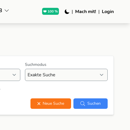
B
|
Mach mit!
|
Login
❤️ 100 %
Suchmodus
?
Neue Suche
Suchen