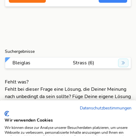
Suchergebnisse
Bleiglas
Strass (6)
Fehlt was?
Fehlt bei dieser Frage eine Lösung, die Deiner Meinung
nach unbedingt da sein sollte? Füge Deine eigene Lösung
hinzu und bereichere unsere Datenbank!
Datenschutzbestimmungen
Mach mit und registriere dich!
oder melde dich an
Wir verwenden Cookies
Wir können diese zur Analyse unserer Besucherdaten platzieren, um unsere
Webseite zu verbessern, personalisierte Inhalte anzuzeigen und Ihnen ein
Suchfunktionen