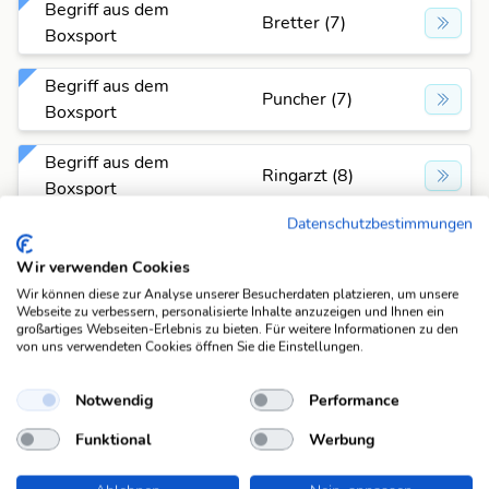
Begriff aus dem
Bretter (7)
Boxsport
Begriff aus dem
Puncher (7)
Boxsport
Begriff aus dem
Ringarzt (8)
Boxsport
Datenschutzbestimmungen
Begriff aus dem
Sandsack (8)
Boxsport
Wir verwenden Cookies
Wir können diese zur Analyse unserer Besucherdaten platzieren, um unsere
Webseite zu verbessern, personalisierte Inhalte anzuzeigen und Ihnen ein
Begriff aus dem
Fuehrhand
großartiges Webseiten-Erlebnis zu bieten. Für weitere Informationen zu den
Boxsport
(9)
von uns verwendeten Cookies öffnen Sie die Einstellungen.
Begriff aus dem
Notwendig
Performance
Kopfstoss (9)
Boxsport
Funktional
Werbung
Begriff aus dem
Kopfschutz