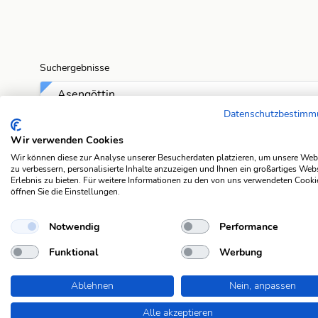
Suchergebnisse
Asengöttin
Datenschutzbestim
Asengöttin
Wir verwenden Cookies
Wir können diese zur Analyse unserer Besucherdaten platzieren, um unsere Web
Asengöttin
zu verbessern, personalisierte Inhalte anzuzeigen und Ihnen ein großartiges Web
Erlebnis zu bieten. Für weitere Informationen zu den von uns verwendeten Cooki
öffnen Sie die Einstellungen.
Asengöttin
Notwendig
Performance
Asengöttin
Funktional
Werbung
Asengöttin
Ablehnen
Nein, anpassen
Asengöttin
Alle akzeptieren