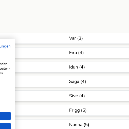
Var (3)
mungen
Eira (4)
seite
Idun (4)
seiten-
es
Saga (4)
Sive (4)
Frigg (5)
Nanna (5)