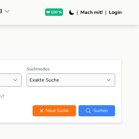
B
|
Mach mit!
|
Login
❤️ 100 %
Suchmodus
n?
Neue Suche
Suchen