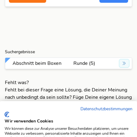
Suchergebnisse
Abschnitt beim Boxen
Runde (5)
Fehlt was?
Fehlt bei dieser Frage eine Lösung, die Deiner Meinung
nach unbedingt da sein sollte? Füge Deine eigene Lösung
hinzu und bereichere unsere Datenbank!
Datenschutzbestimmungen
Mach mit und registriere dich!
oder melde dich an
Wir verwenden Cookies
Wir können diese zur Analyse unserer Besucherdaten platzieren, um unsere
Webseite zu verbessern, personalisierte Inhalte anzuzeigen und Ihnen ein
Suchfunktionen