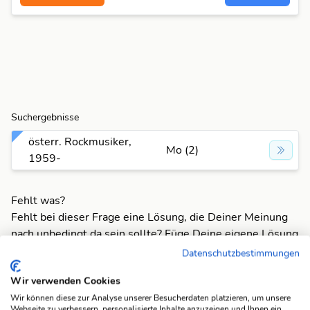
Suchergebnisse
österr. Rockmusiker,
Mo (2)
1959-
Fehlt was?
Fehlt bei dieser Frage eine Lösung, die Deiner Meinung
nach unbedingt da sein sollte? Füge Deine eigene Lösung
hinzu und bereichere unsere Datenbank!
Datenschutzbestimmungen
Mach mit und registriere dich!
oder melde dich an
Wir verwenden Cookies
Wir können diese zur Analyse unserer Besucherdaten platzieren, um unsere
Webseite zu verbessern, personalisierte Inhalte anzuzeigen und Ihnen ein