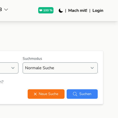
B
|
Mach mit!
|
Login
❤️ 100 %
Suchmodus
n?
Neue Suche
Suchen