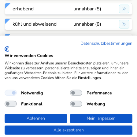
erhebend
unnahbar (8)
kühl und abweisend
unnahbar (8)
niemand an sich
unnahbar (8)
Datenschutzbestimmungen
heranlassend
Wir verwenden Cookies
sehr reserviert
unnahbar (8)
Wir können diese zur Analyse unserer Besucherdaten platzieren, um unsere
Webseite zu verbessern, personalisierte Inhalte anzuzeigen und Ihnen ein
großartiges Webseiten-Erlebnis zu bieten. Für weitere Informationen zu den
unterkühlt
unnahbar (8)
von uns verwendeten Cookies öffnen Sie die Einstellungen.
unzugänglich
unnahbar (8)
Notwendig
Performance
Funktional
Werbung
verschlossen
unnahbar (8)
Ablehnen
Nein, anpassen
zurückhaltend
unnahbar (8)
Alle akzeptieren