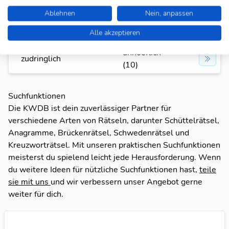
Ablehnen
Nein, anpassen
unhoeflich
ungehörig
(10)
Alle akzeptieren
unhoeflich
zudringlich
(10)
Suchfunktionen
Die KWDB ist dein zuverlässiger Partner für
verschiedene Arten von Rätseln, darunter Schüttelrätsel,
Anagramme, Brückenrätsel, Schwedenrätsel und
Kreuzworträtsel. Mit unseren praktischen Suchfunktionen
meisterst du spielend leicht jede Herausforderung. Wenn
du weitere Ideen für nützliche Suchfunktionen hast,
teile
sie mit uns
und wir verbessern unser Angebot gerne
weiter für dich.