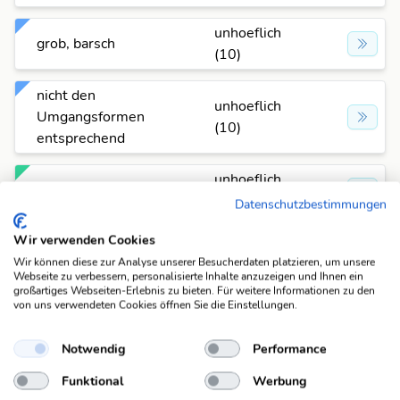
unhoeflich
grob, barsch
(10)
nicht den
unhoeflich
Umgangsformen
(10)
entsprechend
unhoeflich
nicht freundlich
(10)
Datenschutzbestimmungen
Wir verwenden Cookies
unhoeflich
plump
(10)
Wir können diese zur Analyse unserer Besucherdaten platzieren, um unsere
Webseite zu verbessern, personalisierte Inhalte anzuzeigen und Ihnen ein
großartiges Webseiten-Erlebnis zu bieten. Für weitere Informationen zu den
unhoeflich
von uns verwendeten Cookies öffnen Sie die Einstellungen.
rüde
(10)
Notwendig
Performance
unhoeflich
ungehobelt
Funktional
Werbung
(10)