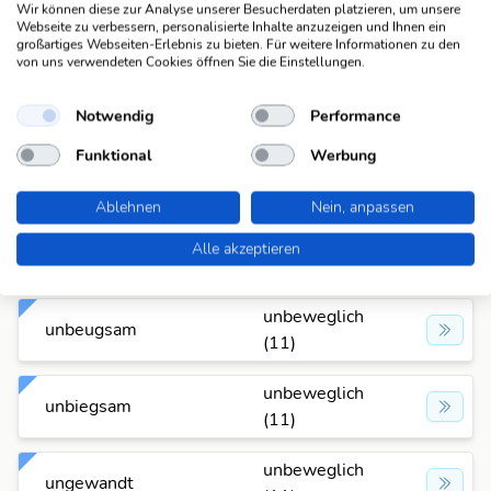
unbeweglich
Wir können diese zur Analyse unserer Besucherdaten platzieren, um unsere
steif
Webseite zu verbessern, personalisierte Inhalte anzuzeigen und Ihnen ein
(11)
großartiges Webseiten-Erlebnis zu bieten. Für weitere Informationen zu den
von uns verwendeten Cookies öffnen Sie die Einstellungen.
unbeweglich
störrisch
(11)
Notwendig
Performance
Funktional
Werbung
unbeweglich
umständlich
(11)
Ablehnen
Nein, anpassen
unbeweglich
Alle akzeptieren
unbeteiligt
(11)
unbeweglich
unbeugsam
(11)
unbeweglich
unbiegsam
(11)
unbeweglich
ungewandt