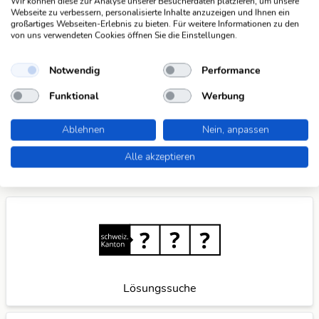
Wir können diese zur Analyse unserer Besucherdaten platzieren, um unsere
Webseite zu verbessern, personalisierte Inhalte anzuzeigen und Ihnen ein
großartiges Webseiten-Erlebnis zu bieten. Für weitere Informationen zu den
Suchfunktionen
von uns verwendeten Cookies öffnen Sie die Einstellungen.
Die KWDB ist dein zuverlässiger Partner für
verschiedene Arten von Rätseln, darunter Schüttelrätsel,
Notwendig
Performance
Anagramme, Brückenrätsel, Schwedenrätsel und
Funktional
Werbung
Kreuzworträtsel. Mit unseren praktischen Suchfunktionen
meisterst du spielend leicht jede Herausforderung. Wenn
Ablehnen
Nein, anpassen
du weitere Ideen für nützliche Suchfunktionen hast,
teile
sie mit uns
und wir verbessern unser Angebot gerne
Alle akzeptieren
weiter für dich.
Lösungssuche