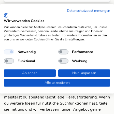
ueberarbeite
Datenschutzbestimmungen
umformen
n (13)
Wir verwenden Cookies
ueberarbeite
Wir können diese zur Analyse unserer Besucherdaten platzieren, um unsere
umgestalten
Webseite zu verbessern, personalisierte Inhalte anzuzeigen und Ihnen ein
n (13)
großartiges Webseiten-Erlebnis zu bieten. Für weitere Informationen zu den
von uns verwendeten Cookies öffnen Sie die Einstellungen.
ueberarbeite
wenden
n (13)
Notwendig
Performance
Funktional
Werbung
Suchfunktionen
Die KWDB ist dein zuverlässiger Partner für
Ablehnen
Nein, anpassen
verschiedene Arten von Rätseln, darunter Schüttelrätsel,
Alle akzeptieren
Anagramme, Brückenrätsel, Schwedenrätsel und
Kreuzworträtsel. Mit unseren praktischen Suchfunktionen
meisterst du spielend leicht jede Herausforderung. Wenn
du weitere Ideen für nützliche Suchfunktionen hast,
teile
sie mit uns
und wir verbessern unser Angebot gerne