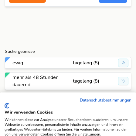
Suchergebnisse
ewig
tagelang (8)
mehr als 48 Stunden
tagelang (8)
dauernd
über 48 Std. dauernd
tagelang (8)
Datenschutzbestimmungen
Wir verwenden Cookies
Suchfunktionen
Wir können diese zur Analyse unserer Besucherdaten platzieren, um unsere
Webseite zu verbessern, personalisierte Inhalte anzuzeigen und Ihnen ein
Die KWDB ist dein zuverlässiger Partner für
großartiges Webseiten-Erlebnis zu bieten. Für weitere Informationen zu den
verschiedene Arten von Rätseln, darunter Schüttelrätsel,
von uns verwendeten Cookies öffnen Sie die Einstellungen.