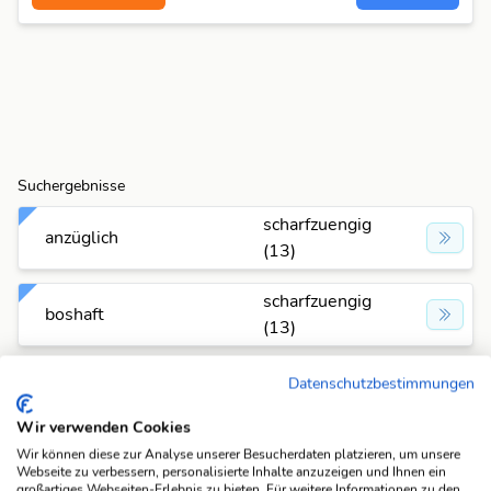
Suchergebnisse
scharfzuengig
anzüglich
(13)
scharfzuengig
boshaft
(13)
scharfzuengig
Datenschutzbestimmungen
höhnisch
(13)
Wir verwenden Cookies
Wir können diese zur Analyse unserer Besucherdaten platzieren, um unsere
Suchfunktionen
Webseite zu verbessern, personalisierte Inhalte anzuzeigen und Ihnen ein
großartiges Webseiten-Erlebnis zu bieten. Für weitere Informationen zu den