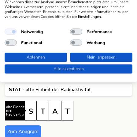
Wir können diese zur Analyse unserer Besucherdaten platzieren, um unsere
Völlegefühl
satt (4)
Webseite zu verbessern, personalisierte Inhalte anzuzeigen und Ihnen ein
großartiges Webseiten-Erlebnis zu bieten. Für weitere Informationen zu den
von uns verwendeten Cookies öffnen Sie die Einstellungen.
zufrieden
satt (4)
Notwendig
Performance
Anagramme
Funktional
Werbung
Für die Antwort "satt" gibt es aktuell ein Anagramm in
der Datenbank. Pro Anagramm zeigen wir dir eine
Ablehnen
Nein, anpassen
passende Beispiel-Lösung an. Wenn du alle Lösungen
sehen möchtest, klicke einfach auf das entsprechende
Alle akzeptieren
Anagramm um alle Fragen anzuzeigen, die dazu passen.
S
S
STAT
- alte Einheit der Radioaktivität
A
S
A
alte Einheit
S
T
A
T
der
Radioaktivität
A
T
Zum Anagram