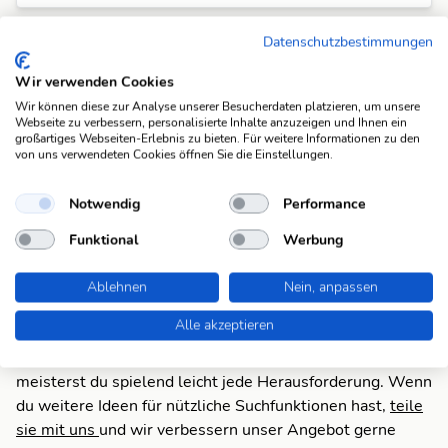
sarkastisch
Datenschutzbestimmungen
satirisch
(11)
Wir verwenden Cookies
sarkastisch
Wir können diese zur Analyse unserer Besucherdaten platzieren, um unsere
spöttisch
Webseite zu verbessern, personalisierte Inhalte anzuzeigen und Ihnen ein
(11)
großartiges Webseiten-Erlebnis zu bieten. Für weitere Informationen zu den
von uns verwendeten Cookies öffnen Sie die Einstellungen.
sarkastisch
zynisch
(11)
Notwendig
Performance
Funktional
Werbung
Suchfunktionen
Die KWDB ist dein zuverlässiger Partner für
Ablehnen
Nein, anpassen
verschiedene Arten von Rätseln, darunter Schüttelrätsel,
Alle akzeptieren
Anagramme, Brückenrätsel, Schwedenrätsel und
Kreuzworträtsel. Mit unseren praktischen Suchfunktionen
meisterst du spielend leicht jede Herausforderung. Wenn
du weitere Ideen für nützliche Suchfunktionen hast,
teile
sie mit uns
und wir verbessern unser Angebot gerne