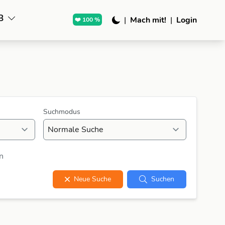
B
|
Mach mit!
|
Login
❤️ 100 %
Suchmodus
n
Neue Suche
Suchen