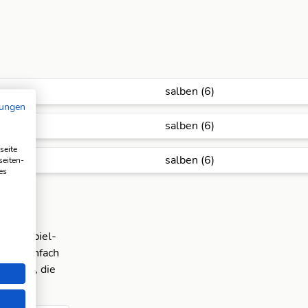
salben (6)
mungen
salben (6)
seite
salben (6)
seiten-
es
 in der
e Beispiel-
icke einfach
zeigen, die