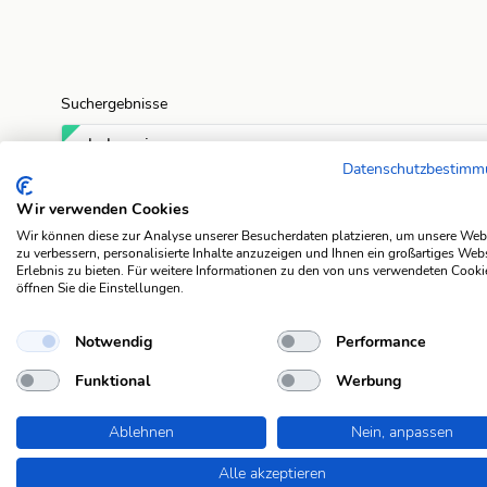
Suchergebnisse
balsamieren
Datenschutzbestim
hereinlegen
Wir verwenden Cookies
Wir können diese zur Analyse unserer Besucherdaten platzieren, um unsere Web
rituelles Einreiben
zu verbessern, personalisierte Inhalte anzuzeigen und Ihnen ein großartiges Web
Erlebnis zu bieten. Für weitere Informationen zu den von uns verwendeten Cooki
öffnen Sie die Einstellungen.
Anagramme
Notwendig
Performance
Für die Antwort "salben" gibt es aktuell 2 Anagramme
Datenbank. Pro Anagramm zeigen wir dir eine passend
Funktional
Werbung
Lösung an. Wenn du alle Lösungen sehen möchtest, kl
auf das entsprechende Anagramm um alle Fragen anzu
Ablehnen
Nein, anpassen
dazu passen.
Alle akzeptieren