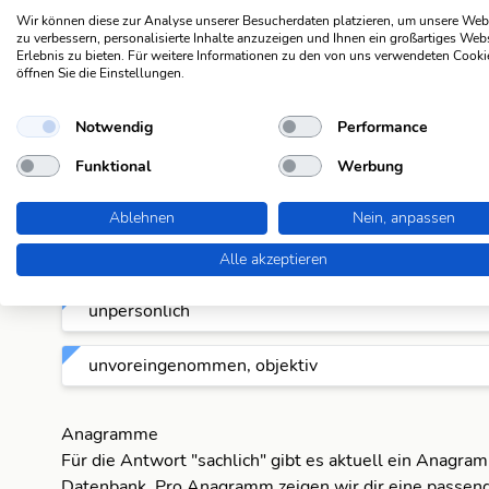
Wir können diese zur Analyse unserer Besucherdaten platzieren, um unsere Web
nüchtern, objektiv
zu verbessern, personalisierte Inhalte anzuzeigen und Ihnen ein großartiges Web
Erlebnis zu bieten. Für weitere Informationen zu den von uns verwendeten Cooki
öffnen Sie die Einstellungen.
ohne Emotionen, nüchtern
Notwendig
Performance
rational
Funktional
Werbung
real
Ablehnen
Nein, anpassen
schmucklos
Alle akzeptieren
unpersönlich
unvoreingenommen, objektiv
Anagramme
Für die Antwort "sachlich" gibt es aktuell ein Anagram
Datenbank. Pro Anagramm zeigen wir dir eine passend