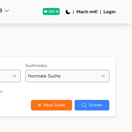
B
|
Mach mit!
|
Login
❤️ 100 %
Suchmodus
n
Neue Suche
Suchen