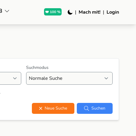
B
|
Mach mit!
|
Login
❤️ 100 %
Suchmodus
?
Neue Suche
Suchen