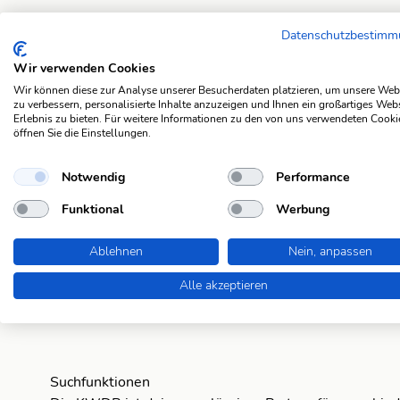
Datenschutzbestim
Wir verwenden Cookies
Suchergebnisse
Wir können diese zur Analyse unserer Besucherdaten platzieren, um unsere Web
zu verbessern, personalisierte Inhalte anzuzeigen und Ihnen ein großartiges Web
achtlos
Erlebnis zu bieten. Für weitere Informationen zu den von uns verwendeten Cooki
öffnen Sie die Einstellungen.
fahrlässig
Notwendig
Performance
leichtfertig
Funktional
Werbung
leichtsinnig
Ablehnen
Nein, anpassen
Alle akzeptieren
verantwortungslos
Suchfunktionen