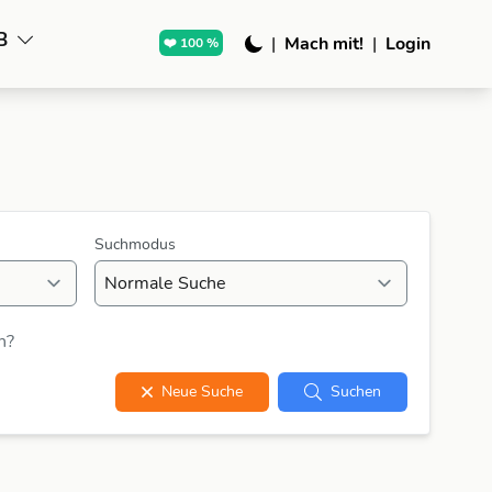
B
|
Mach mit!
|
Login
❤️ 100 %
Suchmodus
n?
Neue Suche
Suchen