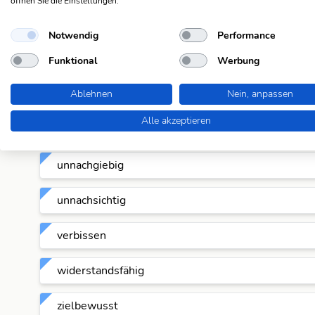
öffnen Sie die Einstellungen.
standhaft
Notwendig
Performance
stetig
Funktional
Werbung
streng
Ablehnen
Nein, anpassen
Alle akzeptieren
unbeugsam
unnachgiebig
unnachsichtig
verbissen
widerstandsfähig
zielbewusst