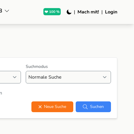
B
|
Mach mit!
|
Login
❤️ 100 %
Suchmodus
n
Neue Suche
Suchen