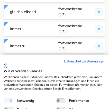
fortwaehrend
gleichbleibend
(12)
fortwaehrend
immer
(12)
fortwaehrend
immerzu
(12)
fortwaehrend
Datenschutzbestimmungen
ohne Unterbrechung
(12)
Wir verwenden Cookies
fortwaehrend
Wir können diese zur Analyse unserer Besucherdaten platzieren, um unsere
ständig
Webseite zu verbessern, personalisierte Inhalte anzuzeigen und Ihnen ein
(12)
großartiges Webseiten-Erlebnis zu bieten. Für weitere Informationen zu den
von uns verwendeten Cookies öffnen Sie die Einstellungen.
fortwaehrend
stetig
(12)
Notwendig
Performance