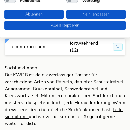
Funktional
Werbung
fortwaehrend
stets
(12)
Ablehnen
Nein, anpassen
fortwaehrend
Alle akzeptieren
unablässig
(12)
fortwaehrend
ununterbrochen
(12)
Suchfunktionen
Die KWDB ist dein zuverlässiger Partner für
verschiedene Arten von Rätseln, darunter Schüttelrätsel,
Anagramme, Brückenrätsel, Schwedenrätsel und
Kreuzworträtsel. Mit unseren praktischen Suchfunktionen
meisterst du spielend leicht jede Herausforderung. Wenn
du weitere Ideen für nützliche Suchfunktionen hast,
teile
sie mit uns
und wir verbessern unser Angebot gerne
weiter für dich.