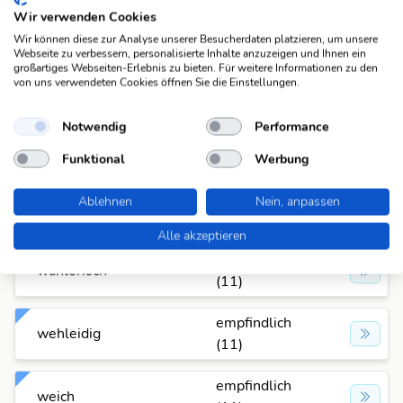
empfindlich
Wir verwenden Cookies
schwerwiegend
(11)
Wir können diese zur Analyse unserer Besucherdaten platzieren, um unsere
Webseite zu verbessern, personalisierte Inhalte anzuzeigen und Ihnen ein
großartiges Webseiten-Erlebnis zu bieten. Für weitere Informationen zu den
empfindlich
sensibel
von uns verwendeten Cookies öffnen Sie die Einstellungen.
(11)
Notwendig
Performance
empfindlich
unruhig
(11)
Funktional
Werbung
empfindlich
Ablehnen
Nein, anpassen
verletzbar, feinfühlig
(11)
Alle akzeptieren
empfindlich
wählerisch
(11)
empfindlich
wehleidig
(11)
empfindlich
weich