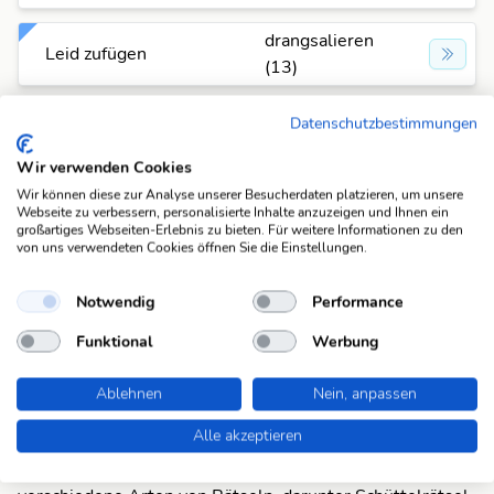
drangsalieren
Leid zufügen
(13)
drangsalieren
Datenschutzbestimmungen
misshandeln
(13)
Wir verwenden Cookies
drangsalieren
Wir können diese zur Analyse unserer Besucherdaten platzieren, um unsere
plagen
Webseite zu verbessern, personalisierte Inhalte anzuzeigen und Ihnen ein
(13)
großartiges Webseiten-Erlebnis zu bieten. Für weitere Informationen zu den
von uns verwendeten Cookies öffnen Sie die Einstellungen.
drangsalieren
quälen, peinigen
(13)
Notwendig
Performance
Funktional
Werbung
drangsalieren
unterdrücken
(13)
Ablehnen
Nein, anpassen
Alle akzeptieren
Suchfunktionen
Die KWDB ist dein zuverlässiger Partner für