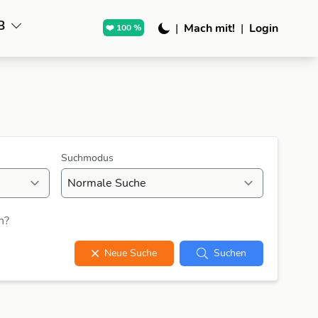
B
|
Mach mit!
|
Login
❤️ 100 %
Suchmodus
n?
Neue Suche
Suchen