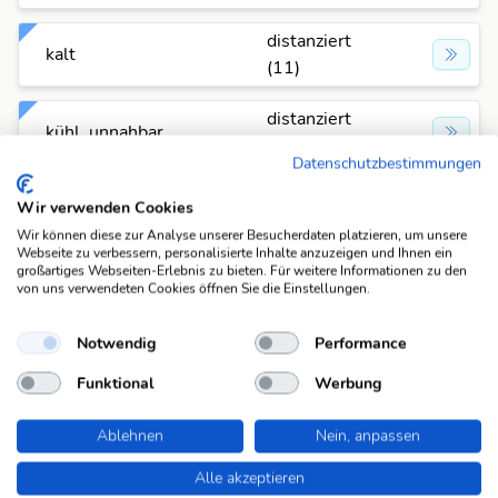
distanziert
kalt
(11)
distanziert
kühl, unnahbar
(11)
Datenschutzbestimmungen
distanziert
Wir verwenden Cookies
separat
(11)
Wir können diese zur Analyse unserer Besucherdaten platzieren, um unsere
Webseite zu verbessern, personalisierte Inhalte anzuzeigen und Ihnen ein
großartiges Webseiten-Erlebnis zu bieten. Für weitere Informationen zu den
distanziert
unzugänglich
von uns verwendeten Cookies öffnen Sie die Einstellungen.
(11)
Notwendig
Performance
distanziert
verhalten
(11)
Funktional
Werbung
distanziert
Ablehnen
Nein, anpassen
zurückhaltend
(11)
Alle akzeptieren