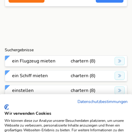
Suchergebnisse
ein Flugzeug mieten
chartern (8)
ein Schiff mieten
chartern (8)
einstellen
chartern (8)
Datenschutzbestimmungen
leasen
chartern (8)
Wir verwenden Cookies
Wir können diese zur Analyse unserer Besucherdaten platzieren, um unsere
Suchfunktionen
Webseite zu verbessern, personalisierte Inhalte anzuzeigen und Ihnen ein
Die KWDB ist dein zuverlässiger Partner für
großartiges Webseiten-Erlebnis zu bieten. Für weitere Informationen zu den