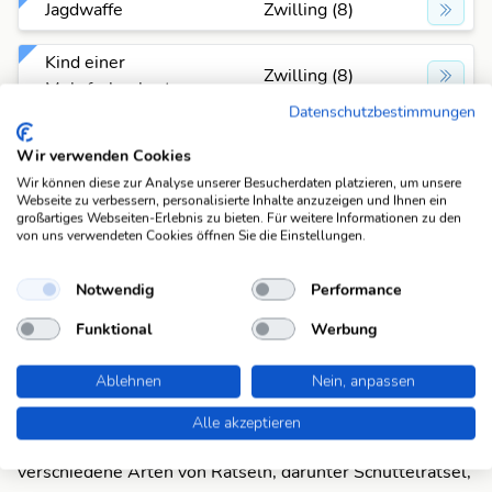
Jagdwaffe
Zwilling (8)
Kind einer
Zwilling (8)
Mehrfachgeburt
Datenschutzbestimmungen
Mehrling
Zwilling (8)
Wir verwenden Cookies
Wir können diese zur Analyse unserer Besucherdaten platzieren, um unsere
österr. Skirennfahrer,
Webseite zu verbessern, personalisierte Inhalte anzuzeigen und Ihnen ein
Zwilling (8)
David 1949-
großartiges Webseiten-Erlebnis zu bieten. Für weitere Informationen zu den
von uns verwendeten Cookies öffnen Sie die Einstellungen.
österr. Skirennläufer,
Zwilling (8)
Notwendig
Performance
David 1949-
Funktional
Werbung
Sternzeichen
Zwilling (8)
Ablehnen
Nein, anpassen
Suchfunktionen
Alle akzeptieren
Die KWDB ist dein zuverlässiger Partner für
verschiedene Arten von Rätseln, darunter Schüttelrätsel,