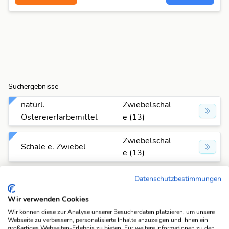
Suchergebnisse
natürl.
Zwiebelschal
Ostereierfärbemittel
e (13)
Zwiebelschal
Schale e. Zwiebel
e (13)
Teil einer
Zwiebelschal
Datenschutzbestimmungen
Gemüsepflanze
e (13)
Wir verwenden Cookies
Wir können diese zur Analyse unserer Besucherdaten platzieren, um unsere
Suchfunktionen
Webseite zu verbessern, personalisierte Inhalte anzuzeigen und Ihnen ein
großartiges Webseiten-Erlebnis zu bieten. Für weitere Informationen zu den