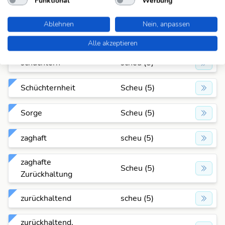
Funktional
Werbung
Scham
Scheu (5)
Ablehnen
Nein, anpassen
schreckhaft
scheu (5)
Alle akzeptieren
schüchtern
scheu (5)
Schüchternheit
Scheu (5)
Sorge
Scheu (5)
zaghaft
scheu (5)
zaghafte
Scheu (5)
Zurückhaltung
zurückhaltend
scheu (5)
zurückhaltend,