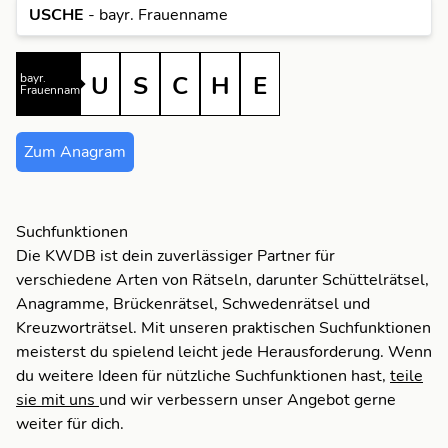
USCHE
- bayr. Frauenname
H
U
E
C
S
S
C
H
E
U
Aufspüren
U
E
S
H
C
Zum Anagram
H
U
S
E
S
U
Suchfunktionen
H
Die KWDB ist dein zuverlässiger Partner für
verschiedene Arten von Rätseln, darunter Schüttelrätsel,
U
S
Anagramme, Brückenrätsel, Schwedenrätsel und
Kreuzworträtsel. Mit unseren praktischen Suchfunktionen
U
meisterst du spielend leicht jede Herausforderung. Wenn
du weitere Ideen für nützliche Suchfunktionen hast,
teile
sie mit uns
und wir verbessern unser Angebot gerne
weiter für dich.