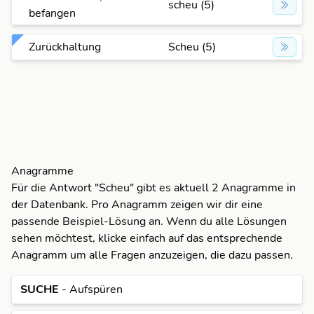
scheu (5)
befangen
Zurückhaltung
Scheu (5)
Anagramme
Für die Antwort "Scheu" gibt es aktuell 2 Anagramme in
S
der Datenbank. Pro Anagramm zeigen wir dir eine
passende Beispiel-Lösung an. Wenn du alle Lösungen
U
S
sehen möchtest, klicke einfach auf das entsprechende
Anagramm um alle Fragen anzuzeigen, die dazu passen.
C
U
S
SUCHE
- Aufspüren
E
S
C
U