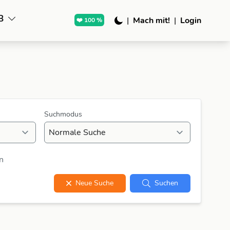
B
|
Mach mit!
|
Login
❤️ 100 %
Suchmodus
n
Neue Suche
Suchen