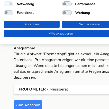
Notwendig
Performance
Küchengerät
Funktional
Werbung
Tongefäß zum Dünsten und Schmoren
Ablehnen
Nein, anpassen
Tongeschirr
Alle akzeptieren
Anagramme
Für die Antwort "Roemertopf" gibt es aktuell ein Ana
Datenbank. Pro Anagramm zeigen wir dir eine passend
Lösung an. Wenn du alle Lösungen sehen möchtest, kl
auf das entsprechende Anagramm um alle Fragen anzu
dazu passen.
PROFOMETER
- Messgerät
Zum Anagram