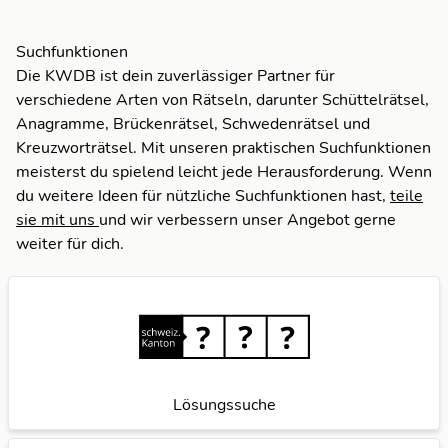
R
H
R
A
R
Suchfunktionen
Die KWDB ist dein zuverlässiger Partner für
verschiedene Arten von Rätseln, darunter Schüttelrätsel,
C
Anagramme, Brückenrätsel, Schwedenrätsel und
Kreuzworträtsel. Mit unseren praktischen Suchfunktionen
E
meisterst du spielend leicht jede Herausforderung. Wenn
du weitere Ideen für nützliche Suchfunktionen hast,
teile
H
sie mit uns
und wir verbessern unser Angebot gerne
weiter für dich.
R
Lösungssuche