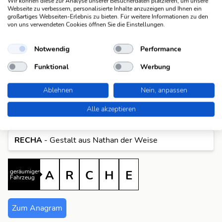
A
Wir können diese zur Analyse unserer Besucherdaten platzieren, um unsere
sehen möchtest, klicke einfach auf das entsprechende
Webseite zu verbessern, personalisierte Inhalte anzuzeigen und Ihnen ein
Anagramm um alle Fragen anzuzeigen, die dazu passen.
großartiges Webseiten-Erlebnis zu bieten. Für weitere Informationen zu den
C
A
von uns verwendeten Cookies öffnen Sie die Einstellungen.
ACHER
- dt. Fluss in Baden-Württemberg
R
C
A
Notwendig
Performance
ARCHE
- geräumiges Fahrzeug
Funktional
Werbung
A
A
R
C
CAHER
- Stadt in der irl. Grafschaft Tipperary
Ablehnen
Nein, anpassen
C
C
A
R
Alle akzeptieren
CERHA
- Komponist der Oper Baal
E
R
C
A
RECHA
- Gestalt aus Nathan der Weise
H
A
E
C
geräumiges
A
R
C
H
E
Fahrzeug
C
E
R
H
Zum Anagram