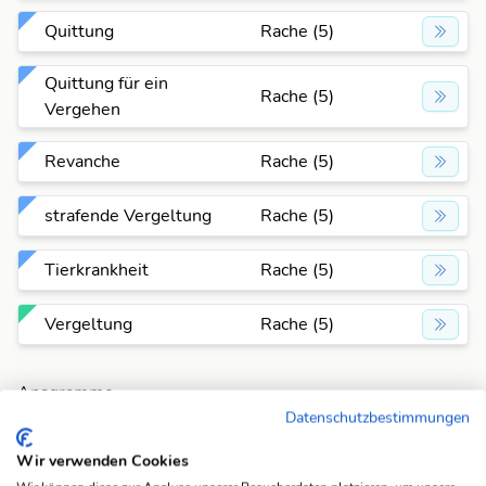
Quittung
Rache (5)
Quittung für ein
Rache (5)
Vergehen
Revanche
Rache (5)
strafende Vergeltung
Rache (5)
Tierkrankheit
Rache (5)
Vergeltung
Rache (5)
Anagramme
Für die Antwort "Rache" gibt es aktuell 5 Anagramme in
Datenschutzbestimmungen
der Datenbank. Pro Anagramm zeigen wir dir eine
Wir verwenden Cookies
passende Beispiel-Lösung an. Wenn du alle Lösungen